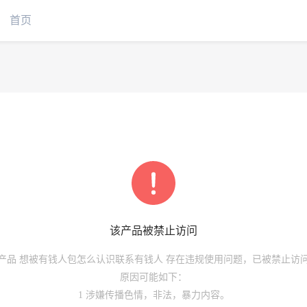
首页
该
产品
被禁止访问
产品
想被有钱人包怎么认识联系有钱人
存在违规使用问题，已被禁止访
原因可能如下：
1 涉嫌传播色情，非法，暴力内容。