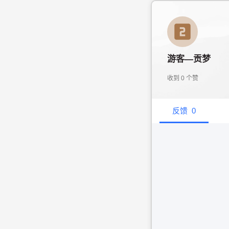
游客—贡梦
收到
0
个赞
反馈
0