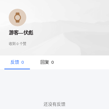
游客—伏彪
收到
0
个赞
反馈
0
回复
0
还没有反馈