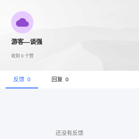
游客—谈强
收到
0
个赞
反馈
0
回复
0
还没有反馈