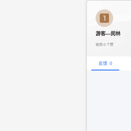
游客—闵林
收到
0
个赞
反馈
0